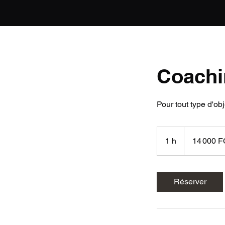
Coachi
Pour tout type d'obj
14 000
francs
1 h
1
14 000 
CFP
Réserver