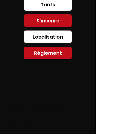
Tarifs
S'inscrire
Localisation
Règlement
Contact
00681 82 17 30
contact@uveafightcamp.wf
Adresse