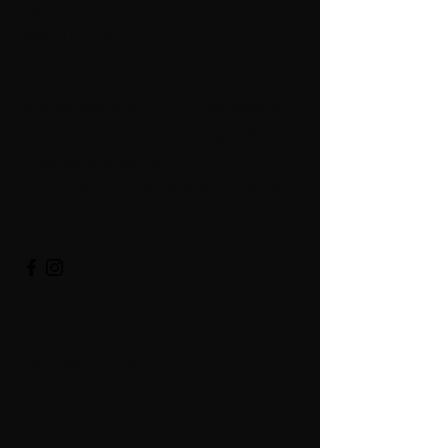
Mata-Utu
98600 UVEA
Wallis-et-Futuna
Salle en face de la CCIMA - obligation de
laisser sa voiture sur le parking en face du
cimetière de Mata-Utu.
Deux roues autorisés devant la salle. (Voir
carte ci-dessous)
Horaires d'ouverture
Lun.- ven.
06 h - 20 h
Sam.- dim.
Fermé